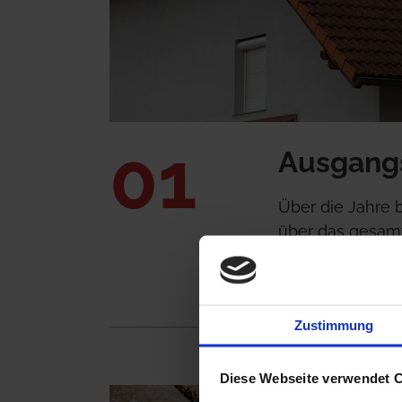
01
Ausgangs
Über die Jahre 
über das gesam
wirkt von Jahr z
Hier Angebot an
Zustimmung
Diese Webseite verwendet 