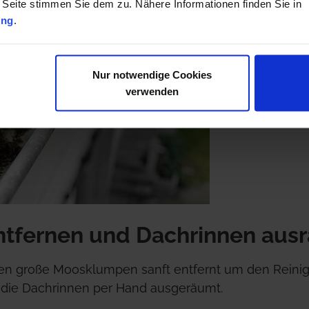
 Seite stimmen Sie dem zu. Nähere Informationen finden Sie in
ung
.
Nur notwendige Cookies
verwenden
tfernen und Dachrinnen aus
n große Moosklumpen sanft entfernt um den Reinig
die Dachrinnen per Hand ausgeräumt.