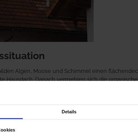
situation
bilden Algen, Moose und Schimmel einen flächende
te Hausdach. Danach vermehren sich die organisch
u Jahr schmutziger.
fragen >
Details
Cookies